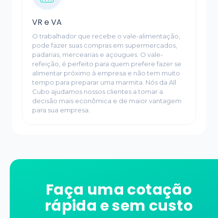
VR e VA
O trabalhador que recebe o vale-alimentação,
pode fazer suas compras em supermercados,
padarias, mercearias e açougues. O vale-
refeição, é perfeito para quem prefere fazer se
alimentar próximo à empresa e não tem muito
tempo para preparar uma marmita. Nós da All
Cubo ajudamos nossos clientes a tomar a
decisão mais econômica e de maior vantagem
para sua empresa.
Faça uma cotação
rápida e sem custo