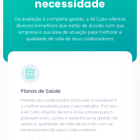
necessidade
Da avaliação à completa gestão, a All Cubo oferece
diversos benefícios que estão de acordo com sua
empresa e sua área de atuação para melhorar a
qualidade de vida de seus colaboradores.
Planos de Saúde
Manter seu colaborador motivado e saudável é
o melhor resultado para o seu trabalho. Por isso,
a All Cubo dispõe de uma área voltada para o
planejamento, ações e assistência na gestão de
saúde e qualidade de vida de acordo com as
necessidades de seus colaboradores.